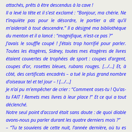
attachés, prêts à être descendus à la cave !
Il a levé la tête et il s’est exclamé : “Bonjour, ma chérie. Ne
t’inquiète pas pour le désordre, le portier a dit qu’il
m’aiderait à tout descendre.” Il a désigné ma bibliothèque
du menton et il a lancé : “magnifique, n’est-ce pas ?”
J’avais le souffle coupé ! J’étais trop horrifié pour parler.
Toutes les étagères, Sidney, toutes mes étagères de livres
étaient couvertes de trophées de sport : coupes d’argent,
coupes d’or, rosettes bleues, rubans rouges. […/…] Et, à
côté, des certificats encadrés – a tué le plus grand nombre
d’oiseaux tel et tel jour – ! […/…]
Je n’ai pu m’empêcher de crier : “Comment oses-tu ! Qu’as-
tu FAIT ! Remets mes livres à leur place !” Et ce qui a tout
déclenché.
Notre seul point d’accord était sans doute : de quoi diable
avons-nous pu parler durant les quatre derniers mois ?”
– “Tu te souviens de cette nuit, l’année dernière, où tu es