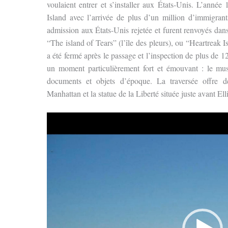
voulaient entrer et s’installer aux États-Unis. L’année 
Island avec l’arrivée de plus d’un million d’immigrant
admission aux États-Unis rejetée et furent renvoyés dan
“The island of Tears” (l’île des pleurs), ou “Heartreak Is
a été fermé après le passage et l’inspection de plus de 12
un moment particulièrement fort et émouvant : le musé
documents et objets d’époque. La traversée offre d
Manhattan et la statue de la Liberté située juste avant Elli
Lecteur
vidéo