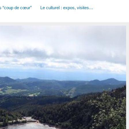
s “coup de cœur”
Le culturel : expos, visites…