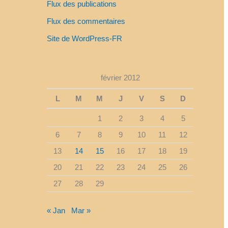
Flux des publications
c
h
Flux des commentaires
e
Site de WordPress-FR
r
février 2012
:
L
M
M
J
V
S
D
1
2
3
4
5
6
7
8
9
10
11
12
13
14
15
16
17
18
19
20
21
22
23
24
25
26
27
28
29
« Jan
Mar »