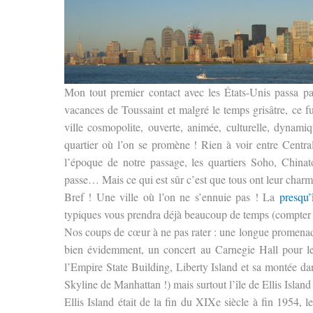
Mon tout premier contact avec les États-Unis passa pa
vacances de Toussaint et malgré le temps grisâtre, ce fu
ville cosmopolite, ouverte, animée, culturelle, dynamiq
quartier où l’on se promène ! Rien à voir entre Centra
l’époque de notre passage, les quartiers Soho, Chinat
passe… Mais ce qui est sûr c’est que tous ont leur charm
Bref ! Une ville où l’on ne s’ennuie pas ! La
presqu
typiques vous prendra déjà beaucoup de temps (compter
Nos coups de cœur à ne pas rater : une longue promenad
bien évidemment, un concert au Carnegie Hall pour 
l’Empire State Building, Liberty Island et sa montée dans
Skyline de Manhattan !) mais surtout
l’île de Ellis Isla
Ellis Island était de la fin du XIXe siècle à fin 1954, 