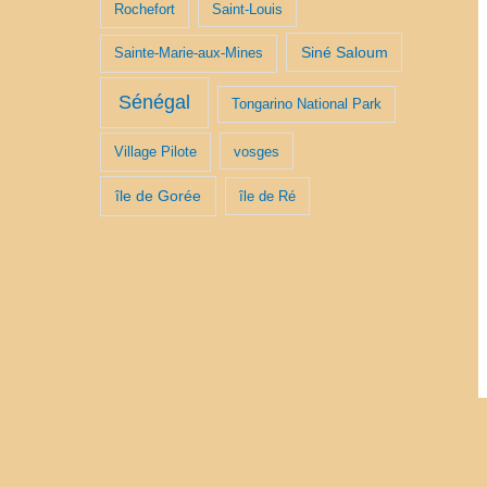
Rochefort
Saint-Louis
Siné Saloum
Sainte-Marie-aux-Mines
Sénégal
Tongarino National Park
Village Pilote
vosges
île de Gorée
île de Ré