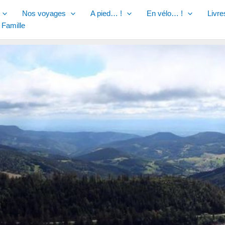
Nos voyages
A pied… !
En vélo… !
Livre
 Famille