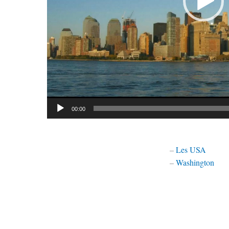
00:00
–
Les USA
–
Washington