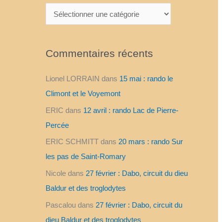
C
a
t
Commentaires récents
é
g
Lionel LORRAIN
dans
15 mai : rando le
o
Climont et le Voyemont
r
ERIC
dans
12 avril : rando Lac de Pierre-
i
Percée
e
ERIC SCHMITT
dans
20 mars : rando Sur
s
les pas de Saint-Romary
Nicole
dans
27 février : Dabo, circuit du dieu
Baldur et des troglodytes
Pascalou
dans
27 février : Dabo, circuit du
dieu Baldur et des troglodytes