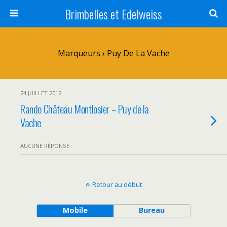
Brimbelles et Edelweiss
Marqueurs › Puy De La Vache
24 JUILLET 2012
Rando Château Montlosier – Puy de la
Vache
AUCUNE RÉPONSE
Retour au début
Mobile
Bureau